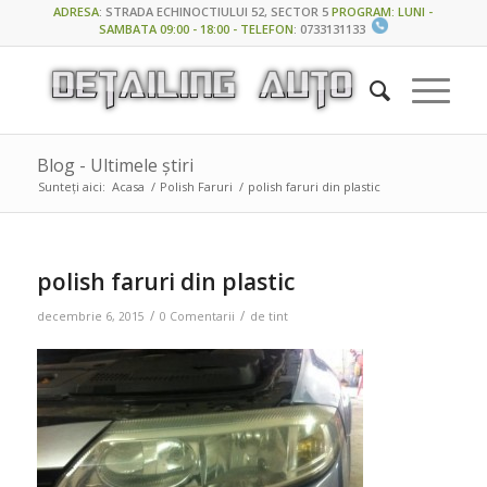
ADRESA
:
STRADA ECHINOCTIULUI 52, SECTOR 5
PROGRAM: LUNI -
SAMBATA 09:00 - 18:00 - TELEFON
:
0733131133
Blog - Ultimele știri
Sunteți aici:
Acasa
/
Polish Faruri
/
polish faruri din plastic
polish faruri din plastic
/
/
decembrie 6, 2015
0 Comentarii
de
tint