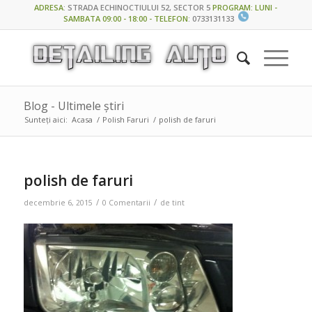
ADRESA
:
STRADA ECHINOCTIULUI 52, SECTOR 5
PROGRAM: LUNI -
SAMBATA 09:00 - 18:00 - TELEFON
:
0733131133
Blog - Ultimele știri
Sunteți aici:
Acasa
/
Polish Faruri
/
polish de faruri
polish de faruri
/
/
decembrie 6, 2015
0 Comentarii
de
tint