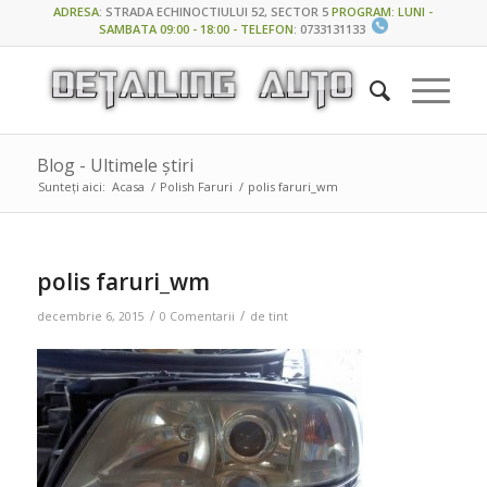
ADRESA
:
STRADA ECHINOCTIULUI 52, SECTOR 5
PROGRAM: LUNI -
SAMBATA 09:00 - 18:00 - TELEFON
:
0733131133
Blog - Ultimele știri
Sunteți aici:
Acasa
/
Polish Faruri
/
polis faruri_wm
polis faruri_wm
/
/
decembrie 6, 2015
0 Comentarii
de
tint