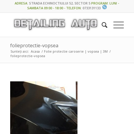
ADRESA
:
STRADA ECHINOCTIULUI 52, SECTOR 5
PROGRAM: LUNI -
SAMBATA 09:00 - 18:00 - TELEFON
:
0733131133
folieprotectie-vopsea
Sunteți aici:
Acasa
/
Folie protectie caroserie | vopsea | 3M
/
folieprotectie-vopsea