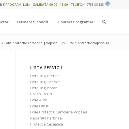
R 5
PROGRAM: LUNI - SAMBATA 09:00 - 18:00 - TELEFON
:
0733131133
Motor
Termeni și condiții
Contact Programari
a
/
Folie protectie caroserie | vopsea | 3M
/
folie-protectie-vopsea-10
LISTA SERVICII
Detailing Interior
Detailing Exterior
Detailing Motor
Polish Faruri
Folie Auto
Folie Faruri
Folie Protectie Caroserie Vopsea
Reparatii Parbrize
Protectie Ceramica