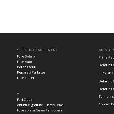
SITE-URI PARTENERE
MENIU 
Folie Solara
Prima Pag
Folie Auto
Detailing 
Polish Faruri
Reparatii Parbrize
Polish F
Folie Faruri
Detailing 
Detailing
#
Termeni și
Folii Cladiri
Contact P
Anunturi gratuite - Listari Firme
Folie solara Geam Termopan