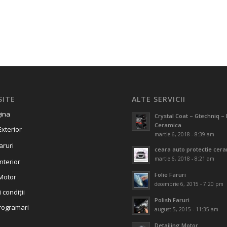
SITE
ALTE SERVICII
ina
Crystal Coat – Gtechniq – 
Ceramica
Exterior
martie 6, 2018 - 8:39 am
aruri
ceara auto protectie cer
martie 6, 2018 - 8:21 am
Interior
Folie Faruri
 Motor
decembrie 6, 2015 - 7:20 pm
 condiții
Polish Faruri
rogramari
august 5, 2015 - 11:35 am
Detailing Motor