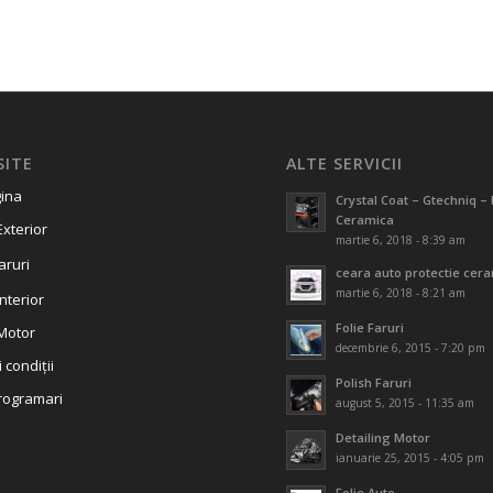
SITE
ALTE SERVICII
ina
Crystal Coat – Gtechniq – 
Ceramica
Exterior
martie 6, 2018 - 8:39 am
aruri
ceara auto protectie cer
martie 6, 2018 - 8:21 am
Interior
Folie Faruri
 Motor
decembrie 6, 2015 - 7:20 pm
 condiții
Polish Faruri
rogramari
august 5, 2015 - 11:35 am
Detailing Motor
ianuarie 25, 2015 - 4:05 pm
Folie Auto