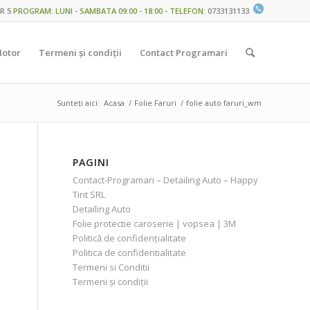
R 5
PROGRAM: LUNI - SAMBATA 09:00 - 18:00 - TELEFON
:
0733131133
Motor
Termeni și condiții
Contact Programari
Sunteți aici:
Acasa
/
Folie Faruri
/
folie auto faruri_wm
PAGINI
Contact-Programari – Detailing Auto – Happy
Tint SRL
Detailing Auto
Folie protectie caroserie | vopsea | 3M
Politică de confidențialitate
Politica de confidentialitate
Termeni si Conditii
Termeni și condiții