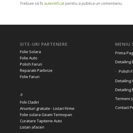
Trebuie să fii
autentificat
pentru a publica un comentariu.
SITE-URI PARTENERE
MENIU 
Folie Solara
Prima Pag
Folie Auto
Detailing 
Polish Faruri
Reparatii Parbrize
Polish F
Folie Faruri
Detailing 
Detailing
#
Termeni și
Folii Cladiri
Contact P
Anunturi gratuite - Listari Firme
Folie solara Geam Termopan
Curatare Tapiterie Auto
Listari afaceri