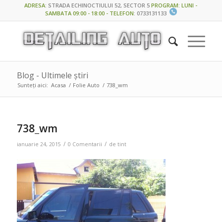
ADRESA
:
STRADA ECHINOCTIULUI 52, SECTOR 5
PROGRAM: LUNI -
SAMBATA 09:00 - 18:00 - TELEFON
:
0733131133
Blog - Ultimele știri
Sunteți aici:
Acasa
/
Folie Auto
/
738_wm
738_wm
/
/
ianuarie 24, 2015
0 Comentarii
de
tint