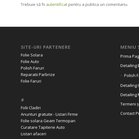
Trebuie să fii
autentificat
pentru a publica un comentariu.
SITE-URI PARTENERE
MENIU 
Folie Solara
Prima Pag
Folie Auto
Detailing 
Polish Faruri
Reparatii Parbrize
Polish F
Folie Faruri
Detailing 
Detailing
#
Termeni și
Folii Cladiri
Contact P
Anunturi gratuite - Listari Firme
Folie solara Geam Termopan
Curatare Tapiterie Auto
Listari afaceri