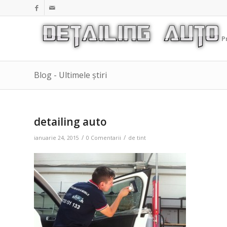
P
Blog - Ultimele știri
detailing auto
/
/
ianuarie 24, 2015
0 Comentarii
de
tint