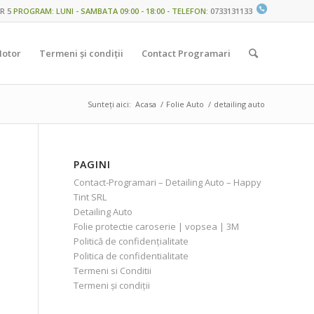
R 5
PROGRAM: LUNI - SAMBATA 09:00 - 18:00 - TELEFON
:
0733131133
Motor
Termeni și condiții
Contact Programari
Sunteți aici:
Acasa
/
Folie Auto
/
detailing auto
PAGINI
Contact-Programari – Detailing Auto – Happy
Tint SRL
Detailing Auto
Folie protectie caroserie | vopsea | 3M
Politică de confidențialitate
Politica de confidentialitate
Termeni si Conditii
Termeni și condiții