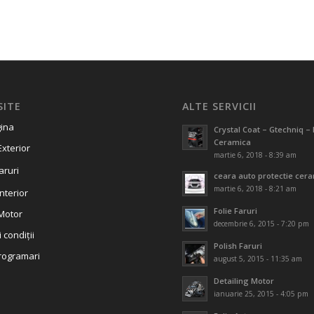
SITE
ALTE SERVICII
ina
Crystal Coat – Gtechniq – 
Ceramica
Exterior
martie 6, 2018 - 8:39 am
aruri
ceara auto protectie cer
martie 6, 2018 - 8:21 am
Interior
Folie Faruri
 Motor
decembrie 6, 2015 - 7:20 pm
 condiții
Polish Faruri
rogramari
august 5, 2015 - 11:35 am
Detailing Motor
ianuarie 25, 2015 - 4:05 pm