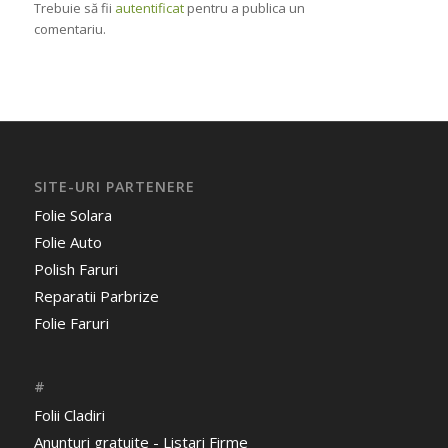
Trebuie să fii
autentificat
pentru a publica un
comentariu.
SITE-URI PARTENERE
Folie Solara
Folie Auto
Polish Faruri
Reparatii Parbrize
Folie Faruri
#
Folii Cladiri
Anunturi gratuite - Listari Firme