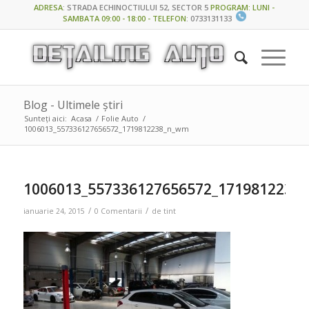
ADRESA
:
STRADA ECHINOCTIULUI 52, SECTOR 5
PROGRAM: LUNI -
SAMBATA 09:00 - 18:00 - TELEFON
:
0733131133
Blog - Ultimele știri
Sunteți aici:
Acasa
/
Folie Auto
/
1006013_557336127656572_1719812238_n_wm
1006013_557336127656572_1719812238
/
/
ianuarie 24, 2015
0 Comentarii
de
tint