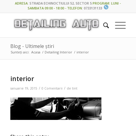
ADRESA
:
STRADA ECHINOCTIULUI 52, SECTOR 5
PROGRAM: LUNI -
SAMBATA 09:00 - 18:00 - TELEFON
:
0733131133
Blog - Ultimele știri
Sunteți aici:
Acasa
/
Detailing Interior
/
interior
interior
/
/
ianuarie 19, 2015
0 Comentarii
de
tint