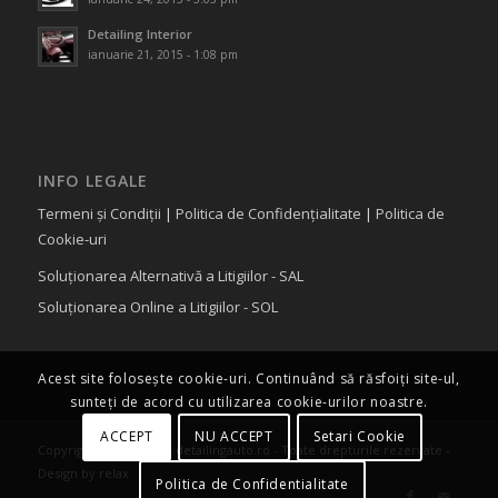
Detailing Interior
ianuarie 21, 2015 - 1:08 pm
INFO LEGALE
Termeni și Condiții
|
Politica de Confidențialitate
|
Politica de
Cookie-uri
Soluționarea Alternativă a Litigiilor - SAL
Soluționarea Online a Litigiilor - SOL
Acest site folosește cookie-uri. Continuând să răsfoiți site-ul,
sunteți de acord cu utilizarea cookie-urilor noastre.
ACCEPT
NU ACCEPT
Setari Cookie
Copyright © 2015 www.detailingauto.ro - Toate drepturile rezervate -
Design by relax
Politica de Confidentialitate