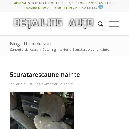
ADRESA
:
STRADA ECHINOCTIULUI 52, SECTOR 5
PROGRAM: LUNI -
SAMBATA 09:00 - 18:00 - TELEFON
:
0733131133
Blog - Ultimele știri
Sunteți aici:
Acasa
/
Detailing Interior
/
5curatarescauneinainte
5curatarescauneinainte
/
/
ianuarie 25, 2015
0 Comentarii
de
tint