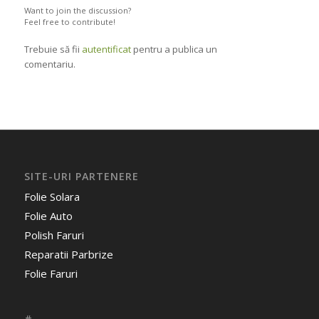
Want to join the discussion?
Feel free to contribute!
Trebuie să fii
autentificat
pentru a publica un
comentariu.
SITE-URI PARTENERE
Folie Solara
Folie Auto
Polish Faruri
Reparatii Parbrize
Folie Faruri
#