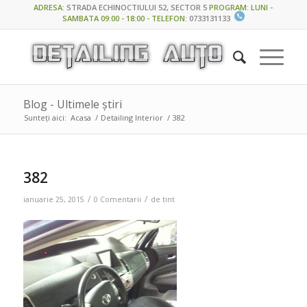
ADRESA
:
STRADA ECHINOCTIULUI 52, SECTOR 5
PROGRAM: LUNI -
SAMBATA 09:00 - 18:00 - TELEFON
:
0733131133
Blog - Ultimele știri
Sunteți aici:
Acasa
/
Detailing Interior
/
382
382
/
/
ianuarie 25, 2015
0 Comentarii
de
tint