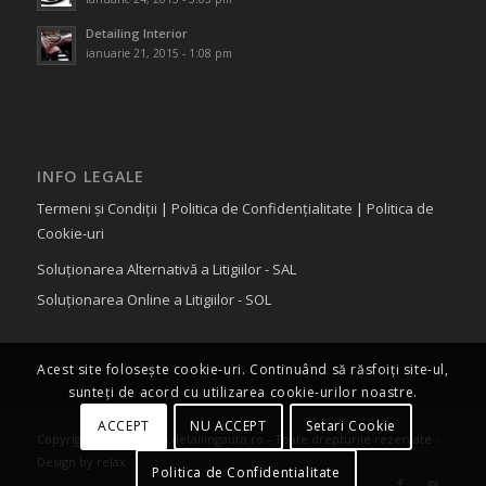
Detailing Interior
ianuarie 21, 2015 - 1:08 pm
INFO LEGALE
Termeni și Condiții
|
Politica de Confidențialitate
|
Politica de
Cookie-uri
Soluționarea Alternativă a Litigiilor - SAL
Soluționarea Online a Litigiilor - SOL
Acest site folosește cookie-uri. Continuând să răsfoiți site-ul,
sunteți de acord cu utilizarea cookie-urilor noastre.
ACCEPT
NU ACCEPT
Setari Cookie
Copyright © 2015 www.detailingauto.ro - Toate drepturile rezervate -
Design by relax
Politica de Confidentialitate