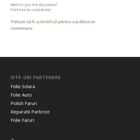
Want to join the discussion?
Feel free to contribute!
Trebuie să fii
autentificat
pentru a publica un
comentariu.
SITE-URI PARTENERE
Folie Solara
Folie Auto
Polish Faruri
Reparatii Parbrize
Folie Faruri
#