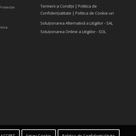
Termeni și Condiții
|
Politica de
Protectie
Confidențialitate
|
Politica de Cookie-uri
Soluționarea Alternativă a Litigiilor - SAL
amica
Soluționarea Online a Litigiilor - SOL
 ACCEPT
Setari Cookie
Politica de Confidentialitate