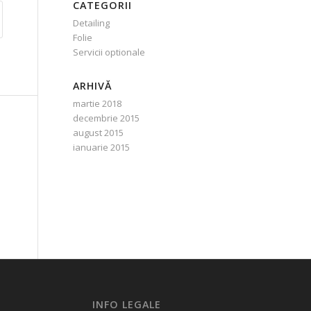
CATEGORII
Detailing
Folie
Servicii optionale
ARHIVĂ
martie 2018
decembrie 2015
august 2015
ianuarie 2015
INFO LEGALE