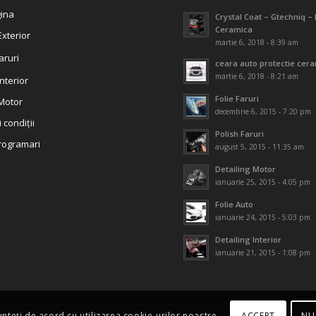
ina
Crystal Coat – Gtechniq – 
Ceramica
Exterior
martie 6, 2018 - 8:39 am
aruri
ceara auto protectie cer
martie 6, 2018 - 8:21 am
Interior
Folie Faruri
 Motor
decembrie 6, 2015 - 7:20 pm
 condiții
Polish Faruri
rogramari
august 5, 2015 - 11:35 am
Detailing Motor
ianuarie 25, 2015 - 4:05 pm
Folie Auto
ianuarie 24, 2015 - 5:03 pm
Detailing Interior
ianuarie 21, 2015 - 1:08 pm
ACCEPT
NU
sunteți de acord cu utilizarea cookie-urilor noastre.