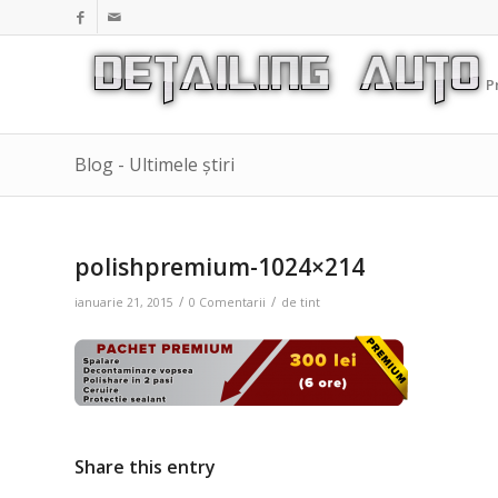
P
Blog - Ultimele știri
polishpremium-1024×214
/
/
ianuarie 21, 2015
0 Comentarii
de
tint
Share this entry