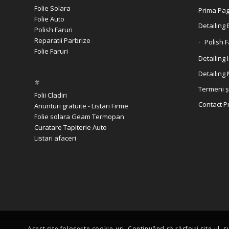
Folie Solara
Prima Pag
Folie Auto
Detailing 
Polish Faruri
Reparatii Parbrize
Polish F
Folie Faruri
Detailing 
Detailing
#
Termeni și
Folii Cladiri
Contact P
Anunturi gratuite - Listari Firme
Folie solara Geam Termopan
Curatare Tapiterie Auto
Listari afaceri
Acest site folosește cookie-uri. Continuând să răsfoiți site-ul, 