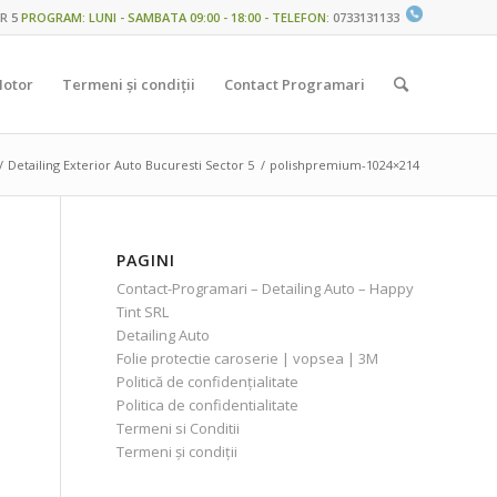
R 5
PROGRAM: LUNI - SAMBATA 09:00 - 18:00 - TELEFON
:
0733131133
Motor
Termeni și condiții
Contact Programari
/
Detailing Exterior Auto Bucuresti Sector 5
/
polishpremium-1024×214
PAGINI
Contact-Programari – Detailing Auto – Happy
Tint SRL
Detailing Auto
Folie protectie caroserie | vopsea | 3M
Politică de confidențialitate
Politica de confidentialitate
Termeni si Conditii
Termeni și condiții