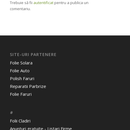
Trebuie să fii
autentificat
pentru a publica un
comentariu.
SITE-URI PARTENERE
Folie Solara
Folie Auto
Polish Faruri
Reparatii Parbrize
Folie Faruri
#
Folii Cladiri
Anunturi gratuite - Listari Firme