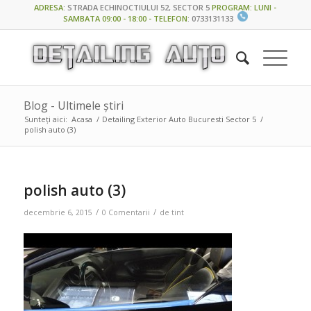
ADRESA
:
STRADA ECHINOCTIULUI 52, SECTOR 5
PROGRAM: LUNI -
SAMBATA 09:00 - 18:00 - TELEFON
:
0733131133
Blog - Ultimele știri
Sunteți aici:
Acasa
/
Detailing Exterior Auto Bucuresti Sector 5
/
polish auto (3)
polish auto (3)
/
/
decembrie 6, 2015
0 Comentarii
de
tint