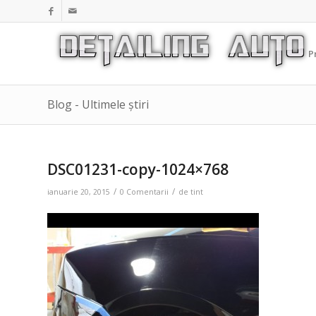
P
Blog - Ultimele știri
DSC01231-copy-1024×768
/
/
ianuarie 20, 2015
0 Comentarii
de
tint