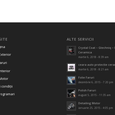
SITE
ALTE SERVICII
ina
Crystal Coat – Gtechniq – 
Ceramica
Exterior
martie 6, 2018 - 8:39 am
aruri
ceara auto protectie cer
martie 6, 2018 - 8:21 am
Interior
Folie Faruri
 Motor
decembrie 6, 2015 - 7:20 pm
 condiții
Polish Faruri
rogramari
august 5, 2015 - 11:35 am
Detailing Motor
ianuarie 25, 2015 - 4:05 pm