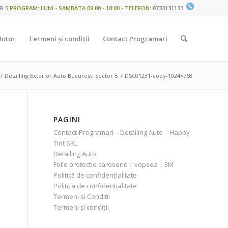
R 5
PROGRAM: LUNI - SAMBATA 09:00 - 18:00 - TELEFON
:
0733131133
Motor
Termeni și condiții
Contact Programari
/
Detailing Exterior Auto Bucuresti Sector 5
/
DSC01231-copy-1024×768
PAGINI
Contact-Programari – Detailing Auto – Happy
Tint SRL
Detailing Auto
Folie protectie caroserie | vopsea | 3M
Politică de confidențialitate
Politica de confidentialitate
Termeni si Conditii
Termeni și condiții