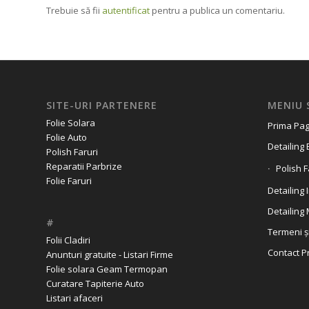
Trebuie să fii
autentificat
pentru a publica un comentariu.
SITE-URI PARTENERE
MENIU 
Folie Solara
Prima Pag
Folie Auto
Detailing 
Polish Faruri
Reparatii Parbrize
Polish F
Folie Faruri
Detailing 
Detailing
#
Termeni și
Folii Cladiri
Contact P
Anunturi gratuite - Listari Firme
Folie solara Geam Termopan
Curatare Tapiterie Auto
Listari afaceri