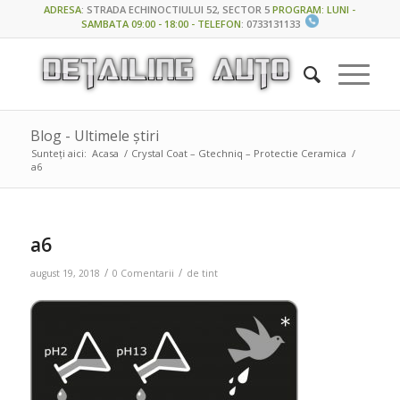
ADRESA
:
STRADA ECHINOCTIULUI 52, SECTOR 5
PROGRAM: LUNI -
SAMBATA 09:00 - 18:00 - TELEFON
:
0733131133
Blog - Ultimele știri
Sunteți aici:
Acasa
/
Crystal Coat – Gtechniq – Protectie Ceramica
/
a6
a6
/
/
august 19, 2018
0 Comentarii
de
tint